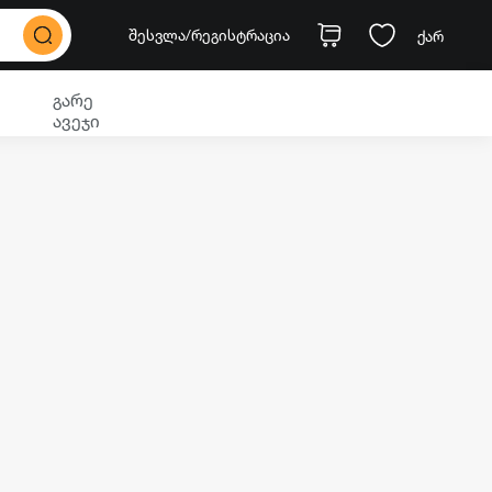
შესვლა
/რეგისტრაცია
ქარ
გარე
ავეჯი