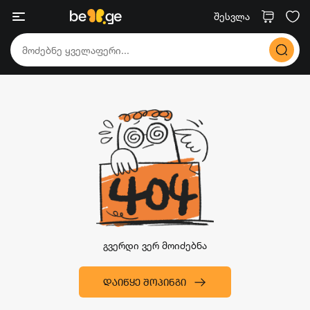
შესვლა
გვერდი ვერ მოიძებნა
ᲓᲐᲘᲬᲧᲔ ᲨᲝᲞᲘᲜᲒᲘ