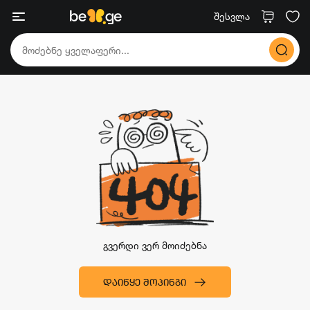
შესვლა
გვერდი ვერ მოიძებნა
ᲓᲐᲘᲬᲧᲔ ᲨᲝᲞᲘᲜᲒᲘ