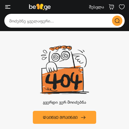
შესვლა
გვერდი ვერ მოიძებნა
ᲓᲐᲘᲬᲧᲔ ᲨᲝᲞᲘᲜᲒᲘ