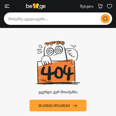
შესვლა
გვერდი ვერ მოიძებნა
ᲓᲐᲘᲬᲧᲔ ᲨᲝᲞᲘᲜᲒᲘ