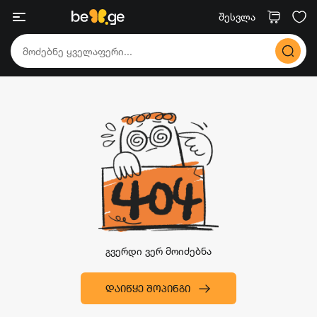
შესვლა
გვერდი ვერ მოიძებნა
ᲓᲐᲘᲬᲧᲔ ᲨᲝᲞᲘᲜᲒᲘ