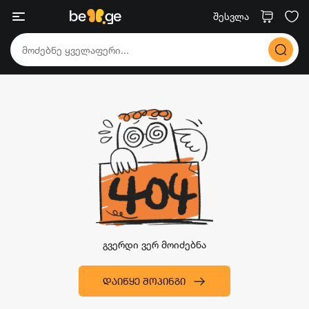
შესვლა
გვერდი ვერ მოიძებნა
ᲓᲐᲘᲬᲧᲔ ᲨᲝᲞᲘᲜᲒᲘ