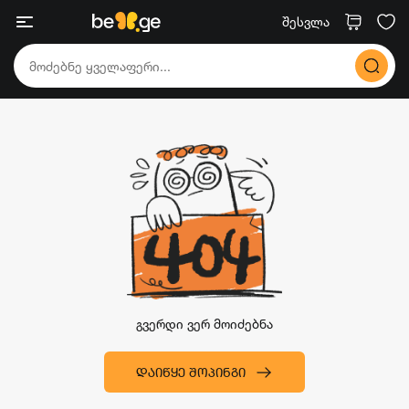
შესვლა
გვერდი ვერ მოიძებნა
ᲓᲐᲘᲬᲧᲔ ᲨᲝᲞᲘᲜᲒᲘ