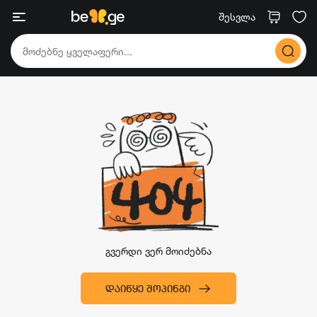
შესვლა
გვერდი ვერ მოიძებნა
ᲓᲐᲘᲬᲧᲔ ᲨᲝᲞᲘᲜᲒᲘ