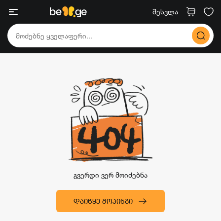
შესვლა
გვერდი ვერ მოიძებნა
ᲓᲐᲘᲬᲧᲔ ᲨᲝᲞᲘᲜᲒᲘ