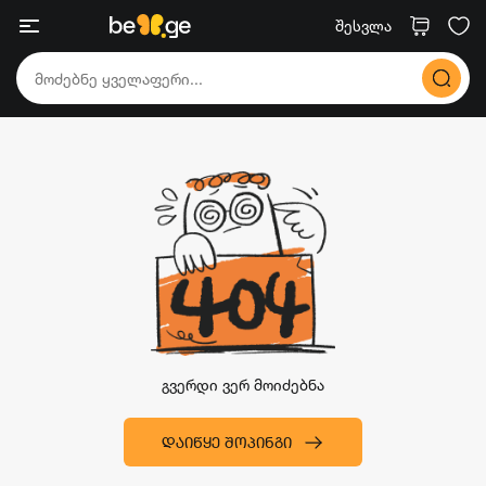
შესვლა
გვერდი ვერ მოიძებნა
ᲓᲐᲘᲬᲧᲔ ᲨᲝᲞᲘᲜᲒᲘ