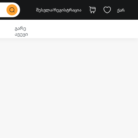
შესვლა
/რეგისტრაცია
ქარ
გარე
ავეჯი