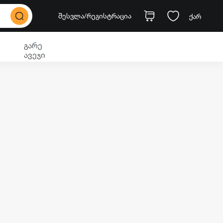
შესვლა
/რეგისტრაცია
ქარ
გარე
ავეჯი