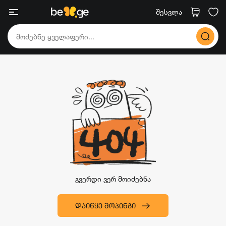
შესვლა
გვერდი ვერ მოიძებნა
ᲓᲐᲘᲬᲧᲔ ᲨᲝᲞᲘᲜᲒᲘ