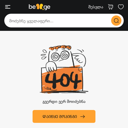
შესვლა
გვერდი ვერ მოიძებნა
ᲓᲐᲘᲬᲧᲔ ᲨᲝᲞᲘᲜᲒᲘ