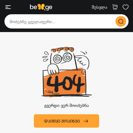
შესვლა
გვერდი ვერ მოიძებნა
ᲓᲐᲘᲬᲧᲔ ᲨᲝᲞᲘᲜᲒᲘ