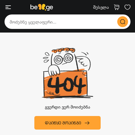
შესვლა
გვერდი ვერ მოიძებნა
ᲓᲐᲘᲬᲧᲔ ᲨᲝᲞᲘᲜᲒᲘ