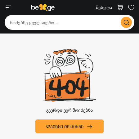
შესვლა
გვერდი ვერ მოიძებნა
ᲓᲐᲘᲬᲧᲔ ᲨᲝᲞᲘᲜᲒᲘ