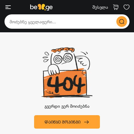
შესვლა
გვერდი ვერ მოიძებნა
ᲓᲐᲘᲬᲧᲔ ᲨᲝᲞᲘᲜᲒᲘ