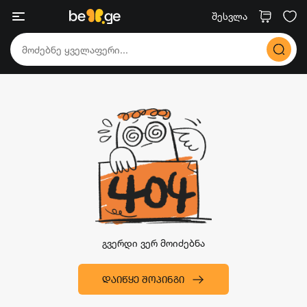
შესვლა
გვერდი ვერ მოიძებნა
ᲓᲐᲘᲬᲧᲔ ᲨᲝᲞᲘᲜᲒᲘ