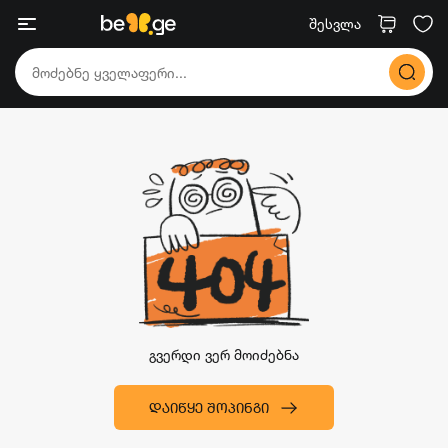
შესვლა
გვერდი ვერ მოიძებნა
ᲓᲐᲘᲬᲧᲔ ᲨᲝᲞᲘᲜᲒᲘ