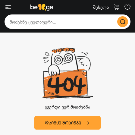
შესვლა
გვერდი ვერ მოიძებნა
ᲓᲐᲘᲬᲧᲔ ᲨᲝᲞᲘᲜᲒᲘ