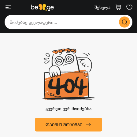
შესვლა
გვერდი ვერ მოიძებნა
ᲓᲐᲘᲬᲧᲔ ᲨᲝᲞᲘᲜᲒᲘ