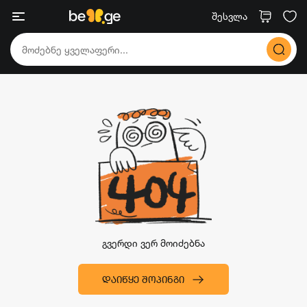
შესვლა
გვერდი ვერ მოიძებნა
ᲓᲐᲘᲬᲧᲔ ᲨᲝᲞᲘᲜᲒᲘ