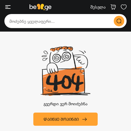
შესვლა
გვერდი ვერ მოიძებნა
ᲓᲐᲘᲬᲧᲔ ᲨᲝᲞᲘᲜᲒᲘ