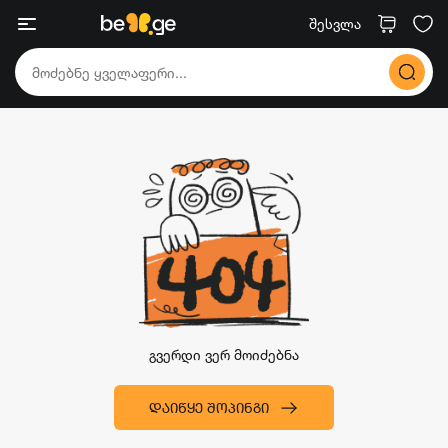
შესვლა
გვერდი ვერ მოიძებნა
ᲓᲐᲘᲬᲧᲔ ᲨᲝᲞᲘᲜᲒᲘ