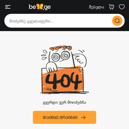
შესვლა
გვერდი ვერ მოიძებნა
ᲓᲐᲘᲬᲧᲔ ᲨᲝᲞᲘᲜᲒᲘ