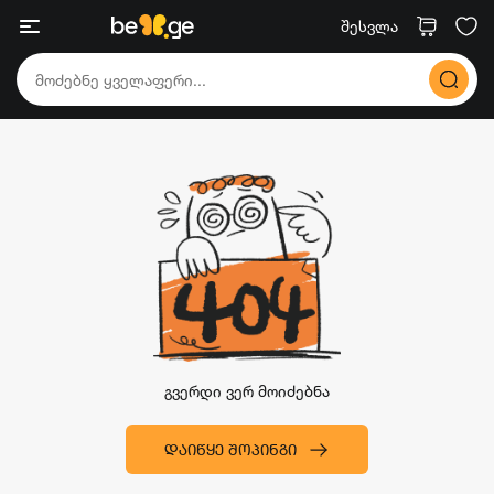
შესვლა
გვერდი ვერ მოიძებნა
ᲓᲐᲘᲬᲧᲔ ᲨᲝᲞᲘᲜᲒᲘ