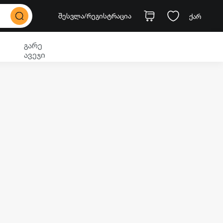
შესვლა
/რეგისტრაცია
ქარ
გარე
ავეჯი