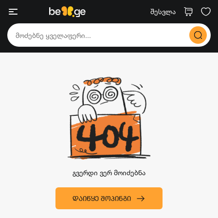
შესვლა
გვერდი ვერ მოიძებნა
ᲓᲐᲘᲬᲧᲔ ᲨᲝᲞᲘᲜᲒᲘ