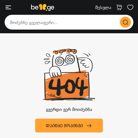
შესვლა
გვერდი ვერ მოიძებნა
ᲓᲐᲘᲬᲧᲔ ᲨᲝᲞᲘᲜᲒᲘ