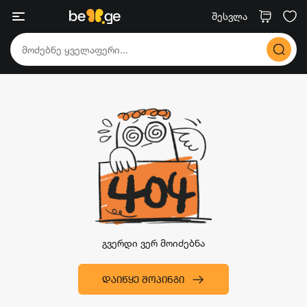
შესვლა
გვერდი ვერ მოიძებნა
ᲓᲐᲘᲬᲧᲔ ᲨᲝᲞᲘᲜᲒᲘ