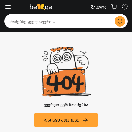
შესვლა
გვერდი ვერ მოიძებნა
ᲓᲐᲘᲬᲧᲔ ᲨᲝᲞᲘᲜᲒᲘ