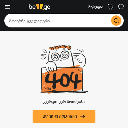
შესვლა
გვერდი ვერ მოიძებნა
ᲓᲐᲘᲬᲧᲔ ᲨᲝᲞᲘᲜᲒᲘ