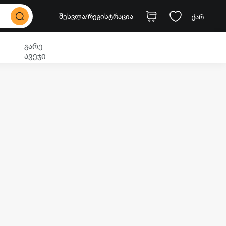
შესვლა
/რეგისტრაცია
ქარ
გარე
ავეჯი