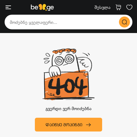
შესვლა
გვერდი ვერ მოიძებნა
ᲓᲐᲘᲬᲧᲔ ᲨᲝᲞᲘᲜᲒᲘ