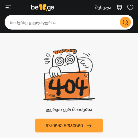
შესვლა
გვერდი ვერ მოიძებნა
ᲓᲐᲘᲬᲧᲔ ᲨᲝᲞᲘᲜᲒᲘ