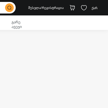
შესვლა
/რეგისტრაცია
ქარ
გარე
ავეჯი