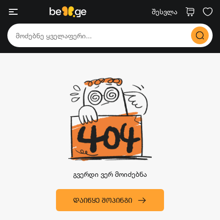
შესვლა
გვერდი ვერ მოიძებნა
ᲓᲐᲘᲬᲧᲔ ᲨᲝᲞᲘᲜᲒᲘ