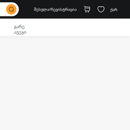
შესვლა
/რეგისტრაცია
ქარ
გარე
ავეჯი