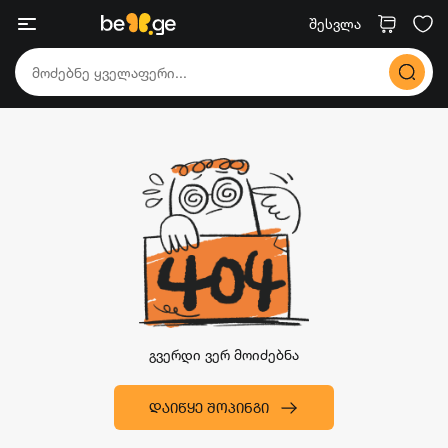
შესვლა
გვერდი ვერ მოიძებნა
ᲓᲐᲘᲬᲧᲔ ᲨᲝᲞᲘᲜᲒᲘ