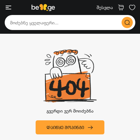
შესვლა
გვერდი ვერ მოიძებნა
ᲓᲐᲘᲬᲧᲔ ᲨᲝᲞᲘᲜᲒᲘ