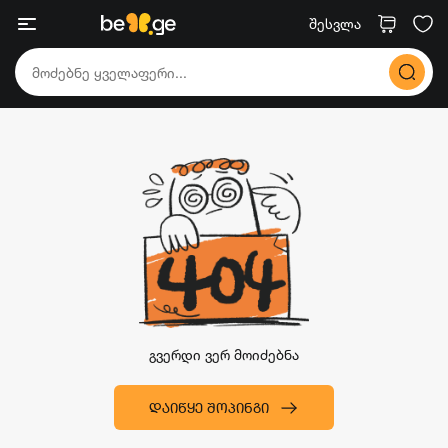
შესვლა
გვერდი ვერ მოიძებნა
ᲓᲐᲘᲬᲧᲔ ᲨᲝᲞᲘᲜᲒᲘ