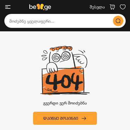
შესვლა
გვერდი ვერ მოიძებნა
ᲓᲐᲘᲬᲧᲔ ᲨᲝᲞᲘᲜᲒᲘ