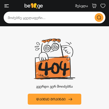
შესვლა
გვერდი ვერ მოიძებნა
ᲓᲐᲘᲬᲧᲔ ᲨᲝᲞᲘᲜᲒᲘ