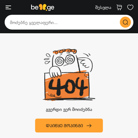
შესვლა
გვერდი ვერ მოიძებნა
ᲓᲐᲘᲬᲧᲔ ᲨᲝᲞᲘᲜᲒᲘ