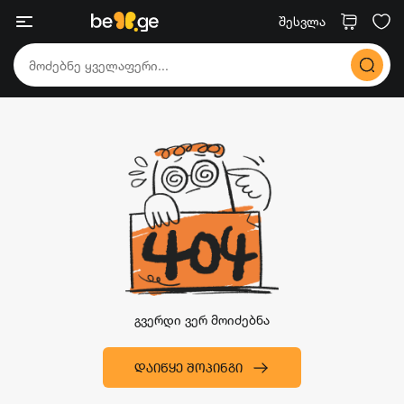
შესვლა
გვერდი ვერ მოიძებნა
ᲓᲐᲘᲬᲧᲔ ᲨᲝᲞᲘᲜᲒᲘ