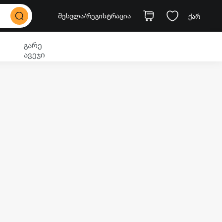
შესვლა
/რეგისტრაცია
ქარ
გარე
ავეჯი