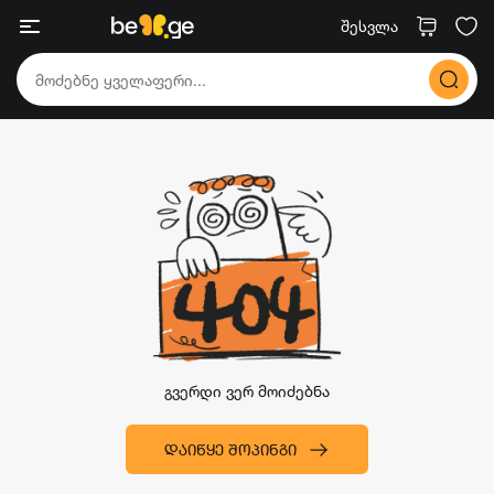
შესვლა
გვერდი ვერ მოიძებნა
ᲓᲐᲘᲬᲧᲔ ᲨᲝᲞᲘᲜᲒᲘ