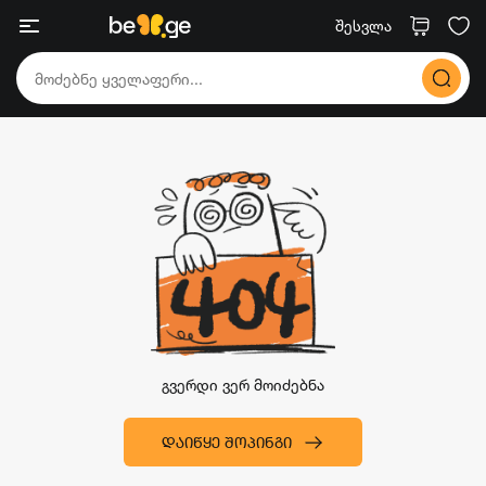
შესვლა
გვერდი ვერ მოიძებნა
ᲓᲐᲘᲬᲧᲔ ᲨᲝᲞᲘᲜᲒᲘ